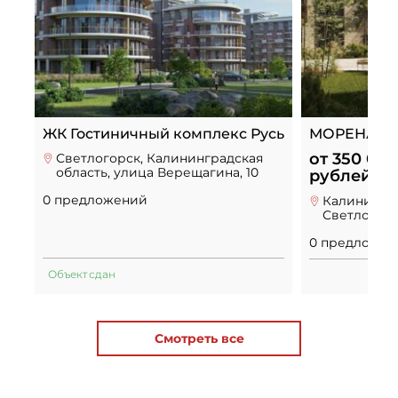
ЖК Гостиничный комплекс Русь
МОРЕНА
от 350 000
Светлогорск, Калининградская
область, улица Верещагина, 10
рублей
0 предложений
Калинингра
Светлогорс
0 предложен
Объект сдан
Смотреть все