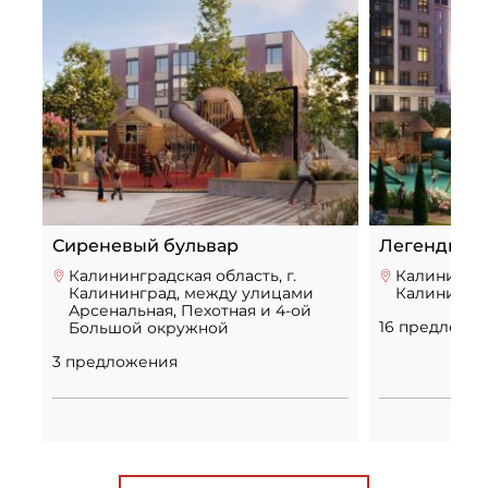
Сиреневый бульвар
Легенды Д
Калининградская область, г.
Калинингра
Калининград, между улицами
Калинингра
Арсенальная, Пехотная и 4-ой
16 предложе
Большой окружной
3 предложения