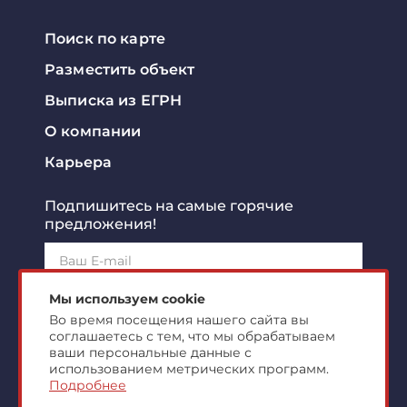
Поиск по карте
Разместить объект
Выписка из ЕГРН
О компании
Карьера
Подпишитесь на самые горячие
предложения!
Подписаться!
Мы используем cookie
Во время посещения нашего сайта вы
соглашаетесь с тем, что мы обрабатываем
Я ознакомлен с
политикой конфиденциальности
и
согласен на
обработку персональных данных
ваши персональные данные с
использованием метрических программ.
Подробнее