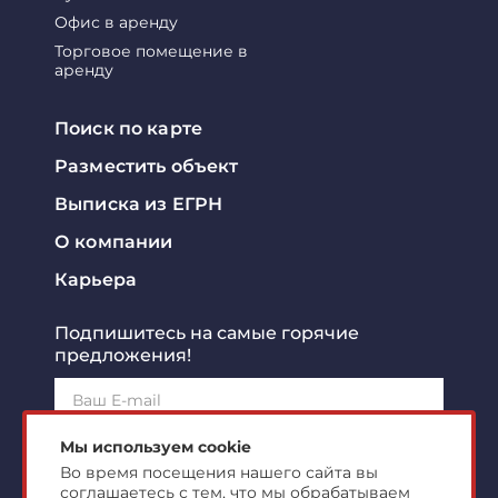
Офис в аренду
Торговое помещение в
аренду
Поиск по карте
Разместить объект
Выписка из ЕГРН
О компании
Карьера
Подпишитесь на самые горячие
предложения!
Подписаться!
Мы используем cookie
Во время посещения нашего сайта вы
соглашаетесь с тем, что мы обрабатываем
Я ознакомлен с
политикой конфиденциальности
и