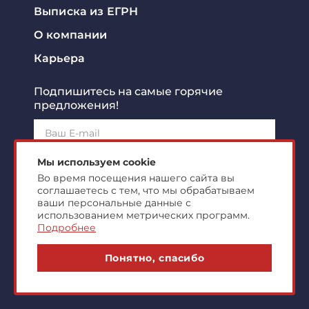
Выписка из ЕГРН
О компании
Карьера
Подпишитесь на самые горячие
предложения!
Подписаться!
Мы используем cookie
Во время посещения нашего сайта вы
соглашаетесь с тем, что мы обрабатываем
Я ознакомлен с
политикой конфиденциальности
и
согласен на
обработку персональных данных
ваши персональные данные с
использованием метрических программ.
Подробнее
© 2007-2026 ООО "Центр Коммерческой
Понятно, спасибо
Недвижимости"
markonline.ru production