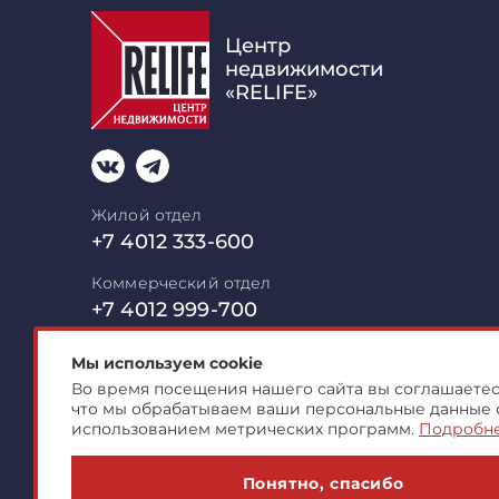
Центр
недвижимости
«RELIFE»
Жилой отдел
+7 4012 333-600
Коммерческий отдел
+7 4012 999-700
mail@relife-realty.ru
Мы используем cookie
Во время посещения нашего сайта вы соглашаетесь
236006 Калининград,
Московский пр-т
что мы обрабатываем ваши персональные данные 
Офис открыт пн-пт с 09:00 до
18:00, с
использованием метрических программ.
Подробн
Понятно, спасибо