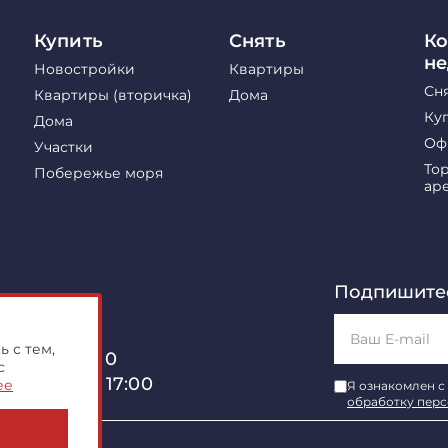
Купить
Снять
Ко
н
Новостройки
Квартиры
Сн
Квартиры (вторичка)
Дома
Ку
Дома
Оф
Участки
То
Побережье моря
ар
Подпишитес
 с тем,
, 40, оф. 510
с
б с 10:00 до 17:00
ее
Я ознакомлен с
обработку пер