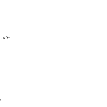
- кВт
ь