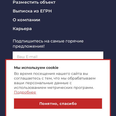
Разместить объект
Выписка из ЕГРН
О компании
Карьера
Подпишитесь на самые горячие
предложения!
Подписаться!
Мы используем cookie
Во время посещения нашего сайта вы
соглашаетесь с тем, что мы обрабатываем
Я ознакомлен с
политикой конфиденциальности
и
согласен на
обработку персональных данных
ваши персональные данные с
использованием метрических программ.
Подробнее
© 2007-2026 ООО "Центр Коммерческой
Понятно, спасибо
Недвижимости"
markonline.ru production