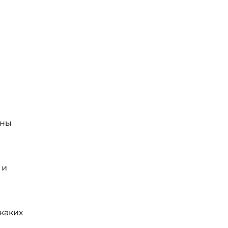
аны
 и
каких