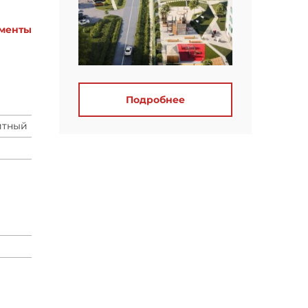
менты
Подробнее
итный