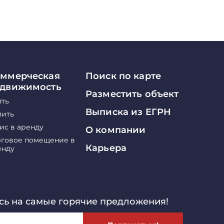
ммерческая
Поиск по карте
едвижимость
Разместить объект
ять
Выписка из ЕГРН
пить
ис в аренду
О компании
рговое помещение в
Карьера
енду
ь на самые горячие предложения!