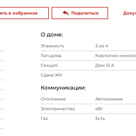
ить в избранное
Поделиться
Доку
О доме:
Этажность
3 из 4
Тип дома
Кирпично-монол
Секция
Дом 13 А
Сдача ЖК
Коммуникации:
Отопление
Автономное
Электричество
кВт
Газ
Есть