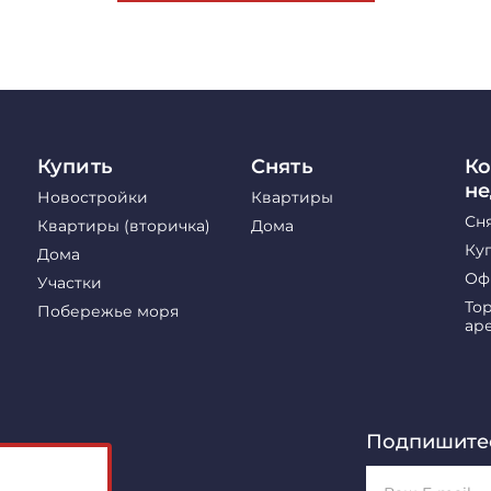
Купить
Снять
Ко
н
Новостройки
Квартиры
Сн
Квартиры (вторичка)
Дома
Ку
Дома
Оф
Участки
То
Побережье моря
ар
Подпишитес