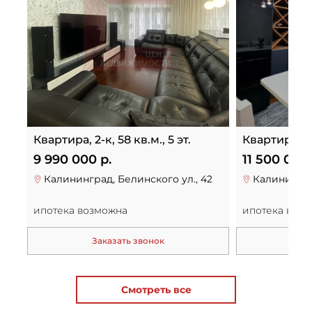
Квартира, 2-к, 58 кв.м., 5 эт.
Квартира, 3-к
9 990 000 р.
11 500 000 
Калининград, Белинского ул., 42
Калинингра
ипотека возможна
ипотека воз
Заказать звонок
За
Смотреть все