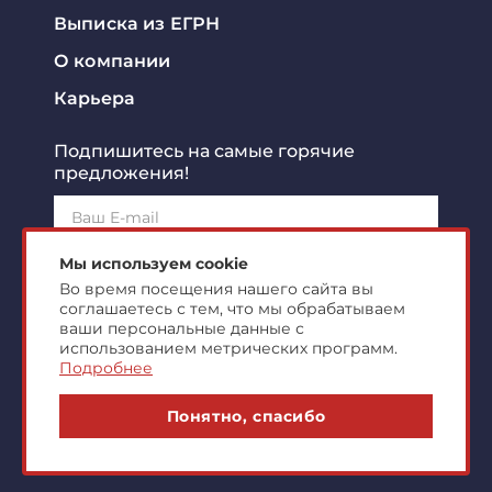
Выписка из ЕГРН
О компании
Карьера
Подпишитесь на самые горячие
предложения!
Подписаться!
Мы используем cookie
Во время посещения нашего сайта вы
соглашаетесь с тем, что мы обрабатываем
Я ознакомлен с
политикой конфиденциальности
и
согласен на
обработку персональных данных
ваши персональные данные с
использованием метрических программ.
Подробнее
© 2007-2026 ООО "Центр Коммерческой
Понятно, спасибо
Недвижимости"
markonline.ru production