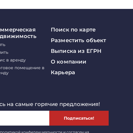
ммерческая
Поиск по карте
едвижимость
Разместить объект
ять
Выписка из ЕГРН
пить
ис в аренду
О компании
рговое помещение в
Карьера
енду
ь на самые горячие предложения!
Подписаться!
политикой конфиденциальности
и согласен на