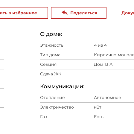
ить в избранное
Поделиться
Доку
О доме:
Этажность
4 из 4
Тип дома
Кирпично-монол
Секция
Дом 13 А
Сдача ЖК
Коммуникации:
Отопление
Автономное
Электричество
кВт
Газ
Есть