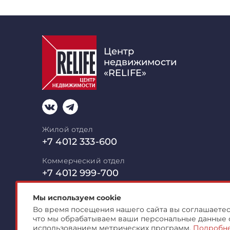
Центр
недвижимости
«RELIFE»
Жилой отдел
+7 4012 333-600
Коммерческий отдел
+7 4012 999-700
mail@relife-realty.ru
Мы используем cookie
Во время посещения нашего сайта вы соглашаетесь
236006 Калининград,
Московский пр-т
что мы обрабатываем ваши персональные данные 
Офис открыт пн-пт с 09:00 до
18:00, с
использованием метрических программ.
Подробн