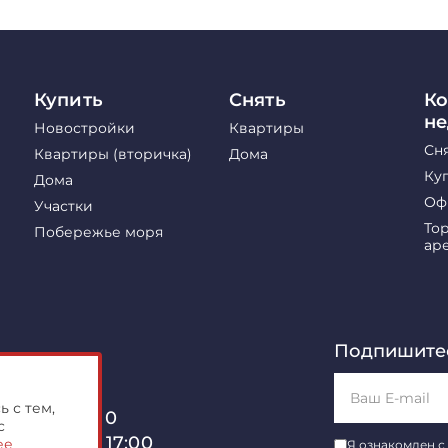
Купить
Снять
Ко
н
Новостройки
Квартиры
Сн
Квартиры (вторичка)
Дома
Ку
Дома
Оф
Участки
То
Побережье моря
ар
Подпишитес
 с тем,
, 40, оф. 510
с
б с 10:00 до 17:00
ее
Я ознакомлен с