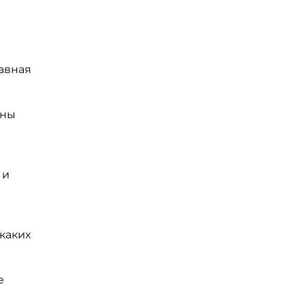
авная
аны
 и
каких
е