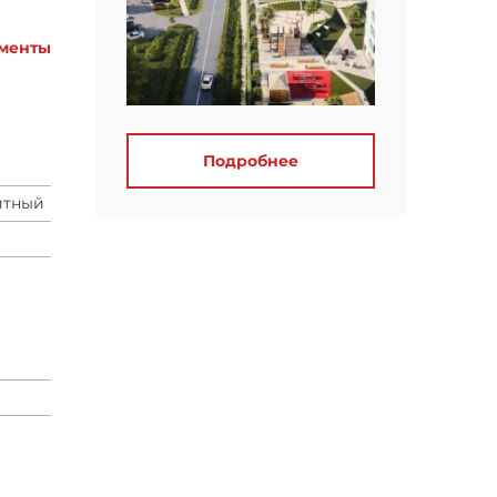
менты
Подробнее
итный