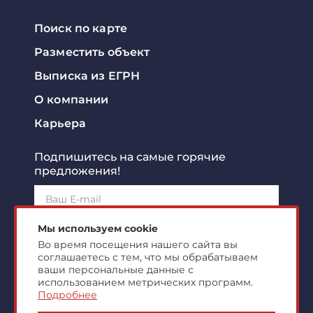
Поиск по карте
Разместить объект
Выписка из ЕГРН
О компании
Карьера
Подпишитесь на самые горячие
предложения!
Подписаться!
Мы используем cookie
Во время посещения нашего сайта вы
соглашаетесь с тем, что мы обрабатываем
Я ознакомлен с
политикой конфиденциальности
и
согласен на
обработку персональных данных
ваши персональные данные с
использованием метрических программ.
Подробнее