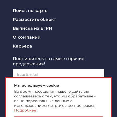
Поиск по карте
Разместить объект
Выписка из ЕГРН
О компании
Карьера
Подпишитесь на самые горячие
предложения!
Подписаться!
Мы используем cookie
Во время посещения нашего сайта вы
соглашаетесь с тем, что мы обрабатываем
Я ознакомлен с
политикой конфиденциальности
и
согласен на
обработку персональных данных
ваши персональные данные с
использованием метрических программ.
Подробнее