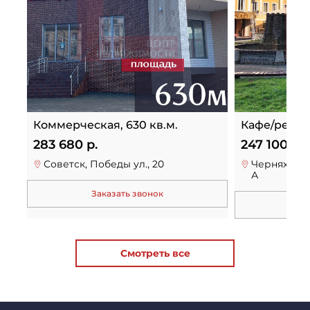
Коммерческая, 630 кв.м.
Кафе/рестор
283 680 р.
247 100 р.
Советск, Победы ул., 20
Черняховск,
А
Заказать звонок
За
Смотреть все