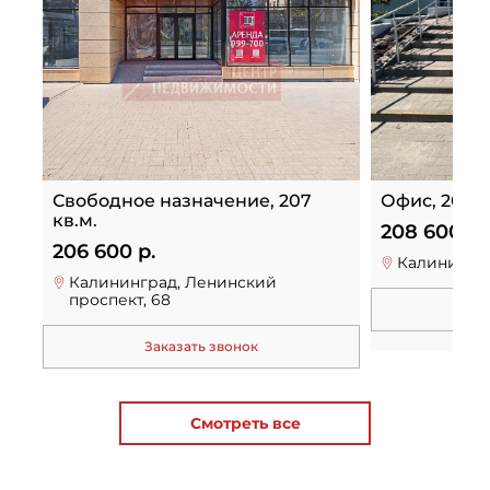
Свободное назначение, 207
Офис, 209 к
кв.м.
208 600 р.
206 600 р.
Калининград
Калининград, Ленинский
проспект, 68
За
Заказать звонок
Смотреть все