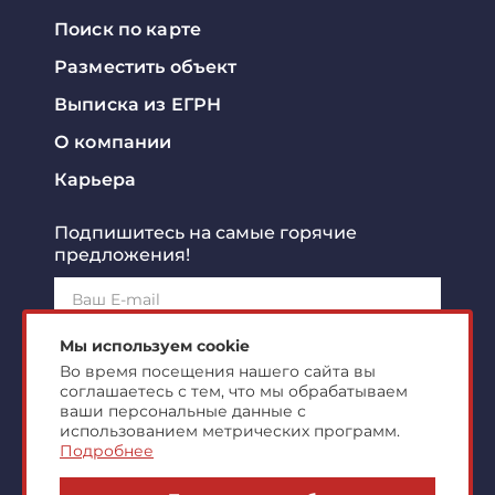
Поиск по карте
Разместить объект
Выписка из ЕГРН
О компании
Карьера
Подпишитесь на самые горячие
предложения!
Подписаться!
Мы используем cookie
Во время посещения нашего сайта вы
соглашаетесь с тем, что мы обрабатываем
Я ознакомлен с
политикой конфиденциальности
и
согласен на
обработку персональных данных
ваши персональные данные с
использованием метрических программ.
Подробнее
© 2007-2026 ООО "Центр Коммерческой