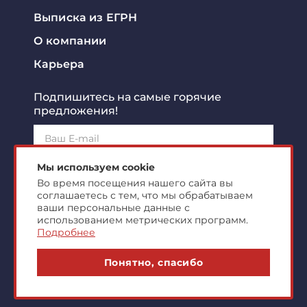
Выписка из ЕГРН
О компании
Карьера
Подпишитесь на самые горячие
предложения!
Подписаться!
Мы используем cookie
Во время посещения нашего сайта вы
соглашаетесь с тем, что мы обрабатываем
Я ознакомлен с
политикой конфиденциальности
и
согласен на
обработку персональных данных
ваши персональные данные с
использованием метрических программ.
Подробнее
© 2007-2026 ООО "Центр Коммерческой
Понятно, спасибо
Недвижимости"
markonline.ru production