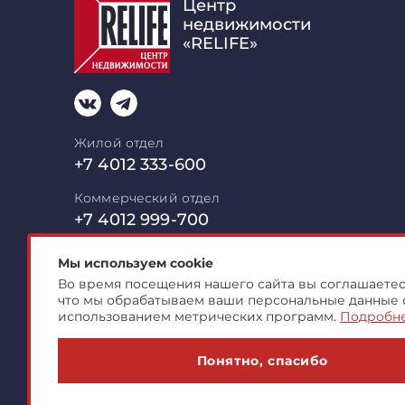
Центр
недвижимости
«RELIFE»
Жилой отдел
+7 4012 333-600
Коммерческий отдел
+7 4012 999-700
mail@relife-realty.ru
Мы используем cookie
Во время посещения нашего сайта вы соглашаетесь
236006 Калининград,
Московский пр-т
что мы обрабатываем ваши персональные данные 
Офис открыт пн-пт с 09:00 до
18:00, с
использованием метрических программ.
Подробн
Понятно, спасибо
© 2007-2026 ООО "Центр Коммерческой Недвиж