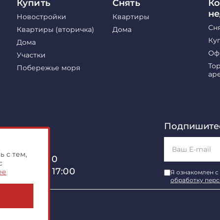
Купить
Снять
Ко
н
Новостройки
Квартиры
Сн
Квартиры (вторичка)
Дома
Ку
Дома
Оф
Участки
То
Побережье моря
ар
Подпишитес
 с тем,
, 40, оф. 510
с
б с 10:00 до 17:00
ее
Я ознакомлен с
обработку пер
имости"