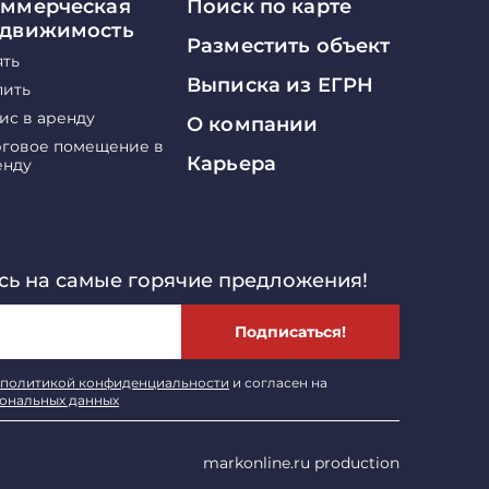
ммерческая
Поиск по карте
едвижимость
Разместить объект
ять
Выписка из ЕГРН
пить
ис в аренду
О компании
рговое помещение в
Карьера
енду
ь на самые горячие предложения!
Подписаться!
политикой конфиденциальности
и согласен на
сональных данных
markonline.ru production