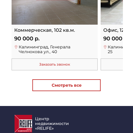
Коммерческая, 102 кв.м.
Офис, 121 кв
90 000 р.
90 000 р.
Калининград, Генерала
Калинингра
Челнокова ул., 40
25
Заказать звонок
За
Смотреть все
Центр
недвижимости
«RELIFE»