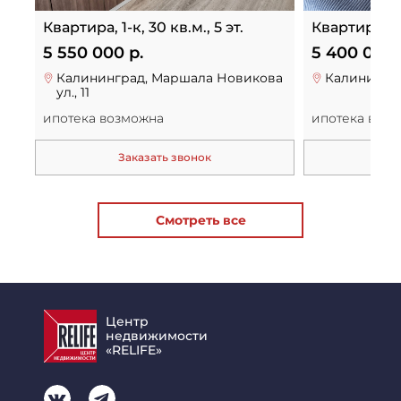
Квартира, 1-к, 30 кв.м., 5 эт.
Квартира, 1-к
5 550 000 р.
5 400 000 
Калининград, Маршала Новикова
Калинингра
ул., 11
ипотека возможна
ипотека воз
Заказать звонок
За
Смотреть все
Центр
недвижимости
«RELIFE»