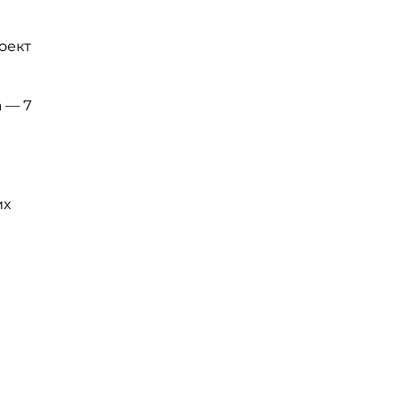
оект
 — 7
их