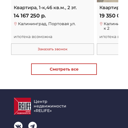
Квартира, 1-к,46 кв.м., 2 эт.
Квартира, 1-к
14 167 250 р.
19 350 000 
Калининград, Портовая ул.
Калининград
к 2
ипотека возможна
ипотека воз
Заказать звонок
За
Смотреть все
Центр
недвижимости
«RELIFE»