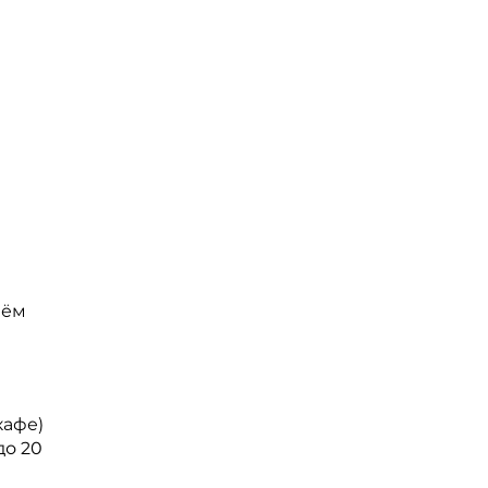
иём
кафе)
до 20