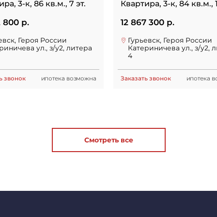
ра, 3-к, 86 кв.м., 7 эт.
Квартира, 3-к, 84 кв.м., 1
2 800 р.
12 867 300 р.
евск, Героя России
Гурьевск, Героя России
риничева ул., з/у2, литера
Катериничева ул., з/у2, 
4
ь звонок
ипотека возможна
Заказать звонок
ипотека 
Смотреть все