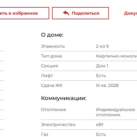
ить в избранное
Поделиться
Доку
О доме:
Этажность
2 из 9
Тип дома
Кирпично-монол
Секция
Дом 1
Лифт
Есть
Сдача ЖК
III кв. 2028
Коммуникации:
Отопление
Индивидуальное
отопление
Электричество
кВт
Газ
Есть