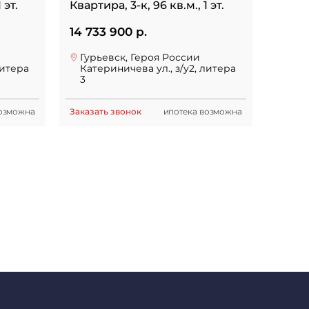
 эт.
Квартира, 3-к, 96 кв.м., 1 эт.
14 733 900 р.
Гурьевск, Героя России
литера
Катериничева ул., з/у2, литера
3
возможна
Заказать звонок
ипотека возможна