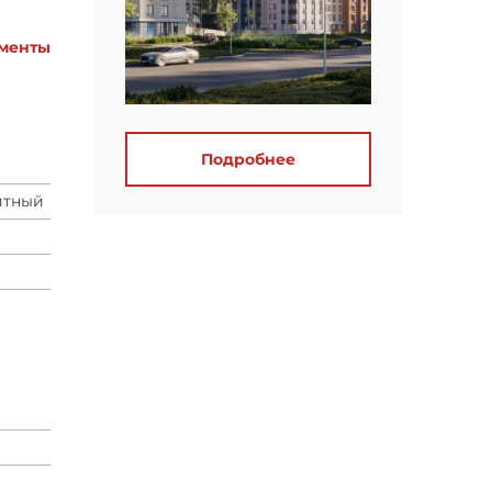
менты
Подробнее
итный