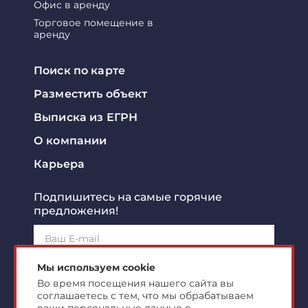
Офис в аренду
Торговое помещение в
аренду
Поиск по карте
Разместить объект
Выписка из ЕГРН
О компании
Карьера
Подпишитесь на самые горячие
предложения!
Подписаться!
Мы используем cookie
Во время посещения нашего сайта вы
соглашаетесь с тем, что мы обрабатываем
Я ознакомлен с
политикой конфиденциальности
и
согласен на
обработку персональных данных