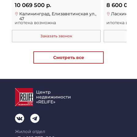
10 069 500 р.
8 600 000 
Калининград, Елизаветинская ул.,
Ласкино, Осе
47
ипотека возможна
ипотека воз
Заказать звонок
За
Смотреть все
Центр
недвижимости
«RELIFE»
Жилой отдел