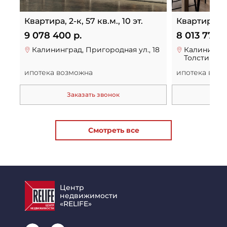
Квартира, 2-к, 57 кв.м., 10 эт.
Квартира, 2-к
9 078 400 р.
8 013 775 р
Калининград, Пригородная ул., 18
Калинингра
Толстикова 
ипотека возможна
ипотека воз
Заказать звонок
За
Смотреть все
Центр
недвижимости
«RELIFE»