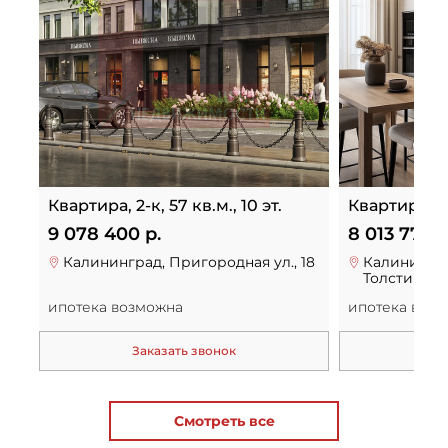
Квартира, 2-к, 57 кв.м., 10 эт.
Квартира, 2-к
9 078 400 р.
8 013 775 р
Калининград, Пригородная ул., 18
Калинингра
Толстикова 
ипотека возможна
ипотека воз
Заказать звонок
За
Смотреть все