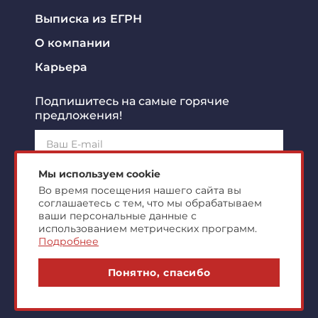
Выписка из ЕГРН
О компании
Карьера
Подпишитесь на самые горячие
предложения!
Подписаться!
Мы используем cookie
Во время посещения нашего сайта вы
соглашаетесь с тем, что мы обрабатываем
Я ознакомлен с
политикой конфиденциальности
и
согласен на
обработку персональных данных
ваши персональные данные с
использованием метрических программ.
Подробнее
© 2007-2026 ООО "Центр Коммерческой
Понятно, спасибо
Недвижимости"
markonline.ru production