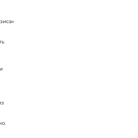
зиса»
ть
и
из
но.