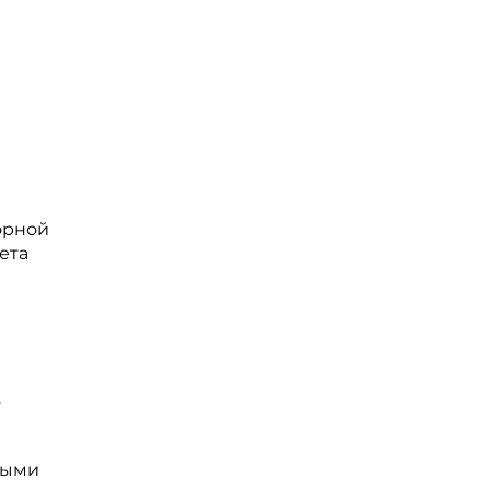
орной
ета
.
ными