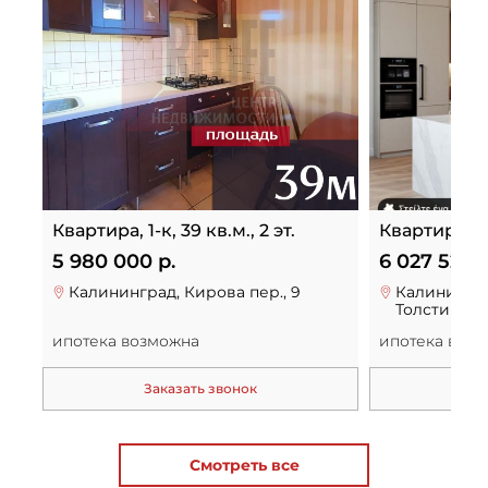
Квартира, 1-к, 39 кв.м., 2 эт.
Квартира, 1-к
5 980 000 р.
6 027 520 р
Калининград, Кирова пер., 9
Калинингра
Толстикова 
ипотека возможна
ипотека воз
Заказать звонок
За
Смотреть все