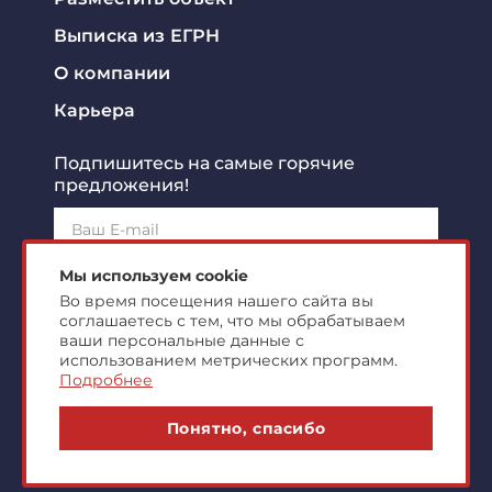
Выписка из ЕГРН
О компании
Карьера
Подпишитесь на самые горячие
предложения!
Подписаться!
Мы используем cookie
Во время посещения нашего сайта вы
соглашаетесь с тем, что мы обрабатываем
Я ознакомлен с
политикой конфиденциальности
и
согласен на
обработку персональных данных
ваши персональные данные с
использованием метрических программ.
Подробнее
© 2007-2026 ООО "Центр Коммерческой
Понятно, спасибо
Недвижимости"
markonline.ru production