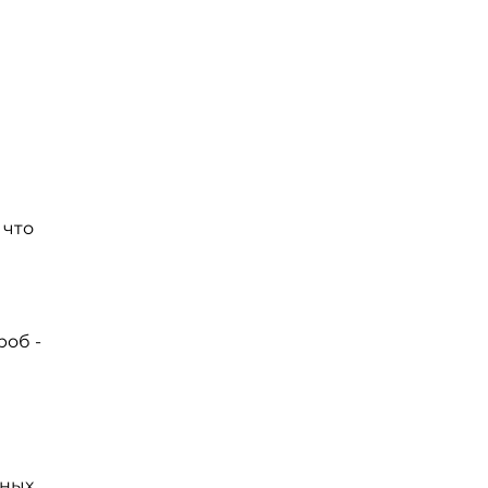
 что
роб -
ьных