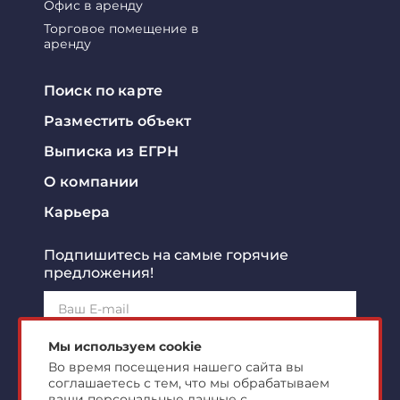
Офис в аренду
Торговое помещение в
аренду
Поиск по карте
Разместить объект
Выписка из ЕГРН
О компании
Карьера
Подпишитесь на самые горячие
предложения!
Подписаться!
Мы используем cookie
Во время посещения нашего сайта вы
соглашаетесь с тем, что мы обрабатываем
Я ознакомлен с
политикой конфиденциальности
и
согласен на
обработку персональных данных
ваши персональные данные с