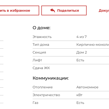
ить в избранное
Поделиться
Доку
О доме:
Этажность
4 из 7
Тип дома
Кирпично-монол
Секция
Дом 2
Лифт
Есть
Сдача ЖК
Коммуникации:
Отопление
Автономное
Электричество
кВт
Газ
Есть