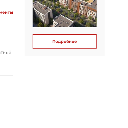
менты
Подробнее
итный