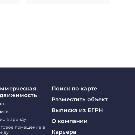
ммерческая
Поиск по карте
едвижимость
Разместить объект
ять
Выписка из ЕГРН
пить
ис в аренду
О компании
рговое помещение в
Карьера
енду