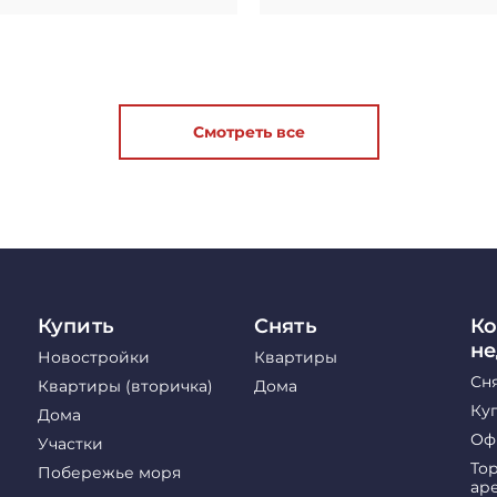
Смотреть все
Купить
Снять
Ко
н
Новостройки
Квартиры
Сн
Квартиры (вторичка)
Дома
Ку
Дома
Оф
Участки
То
Побережье моря
ар