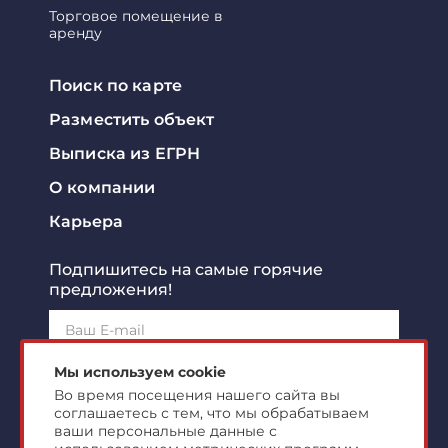
Торговое помещение в
аренду
Поиск по карте
Разместить объект
Выписка из ЕГРН
О компании
Карьера
Подпишитесь на самые горячие
предложения!
Подписаться!
Мы используем cookie
Во время посещения нашего сайта вы
соглашаетесь с тем, что мы обрабатываем
Я ознакомлен с
политикой конфиденциальности
и
согласен на
обработку персональных данных
ваши персональные данные с