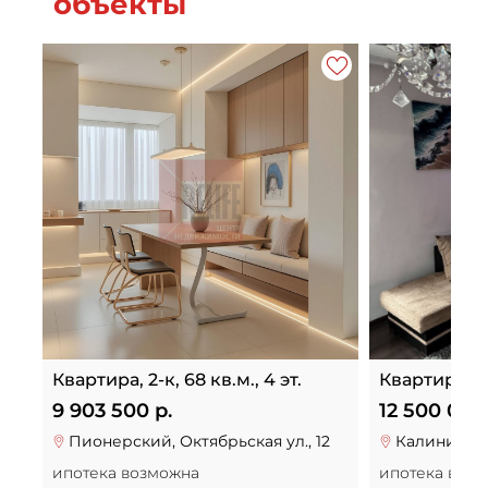
объекты
Квартира, 2-к, 68 кв.м., 4 эт.
Квартира, 3-к
9 903 500 р.
12 500 000
Пионерский, Октябрьская ул., 12
Калинингра
ипотека возможна
ипотека воз