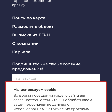
Торговое помещение в
аренду
Поиск по карте
Разместить объект
Выписка из ЕГРН
О компании
Карьера
Подпишитесь на самые горячие
предложения!
Подписаться!
Мы используем cookie
Во время посещения нашего сайта вы
соглашаетесь с тем, что мы обрабатываем
Я ознакомлен с
политикой конфиденциальности
и
согласен на
обработку персональных данных
ваши персональные данные с
использованием метрических программ.