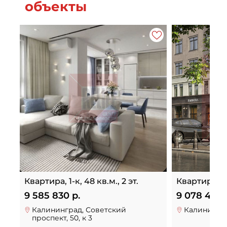
объекты
Квартира, 1-к, 48 кв.м., 2 эт.
Квартира, 2-к
9 585 830 р.
9 078 400 
Калининград, Советский
Калинингра
проспект, 50, к 3