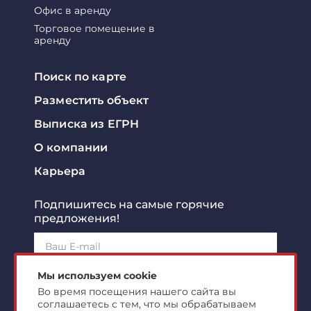
Офис в аренду
Торговое помещение в
аренду
Поиск по карте
Разместить объект
Выписка из ЕГРН
О компании
Карьера
Подпишитесь на самые горячие
предложения!
Подписаться!
Мы используем cookie
Во время посещения нашего сайта вы
соглашаетесь с тем, что мы обрабатываем
Я ознакомлен с
политикой конфиденциальности
и