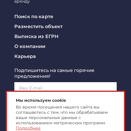
аренду
Поиск по карте
Разместить объект
Выписка из ЕГРН
О компании
Карьера
Подпишитесь на самые горячие
предложения!
Подписаться!
Мы используем cookie
Во время посещения нашего сайта вы
соглашаетесь с тем, что мы обрабатываем
Я ознакомлен с
политикой конфиденциальности
и
согласен на
обработку персональных данных
ваши персональные данные с
использованием метрических программ.
Подробнее