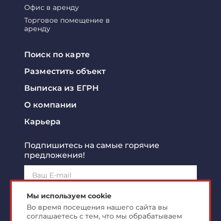
Офис в аренду
Торговое помещение в
аренду
Поиск по карте
Разместить объект
Выписка из ЕГРН
О компании
Карьера
Подпишитесь на самые горячие
предложения!
Подписаться!
Мы используем cookie
Во время посещения нашего сайта вы
соглашаетесь с тем, что мы обрабатываем
Я ознакомлен с
политикой конфиденциальности
и