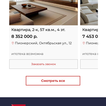
Квартира, 2-к, 57 кв.м., 4 эт.
Квартира, 1-к
8 352 000 р.
7 453 000 
Пионерский, Октябрьская ул., 12
Пионерский
ипотека возможна
ипотека воз
Заказать звонок
За
Смотреть все