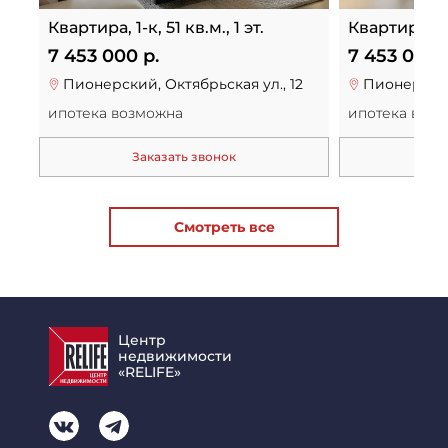
Квартира, 1-к, 51 кв.м., 1 эт.
Квартира, 1-к
7 453 000 р.
7 453 000 
Пионерский, Октябрьская ул., 12
Пионерский
ипотека возможна
ипотека воз
Заказать звонок
За
Смотреть все
Центр
недвижимости
«RELIFE»