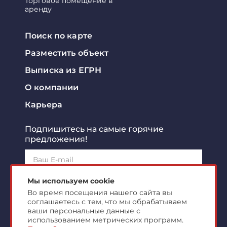
Торговое помещение в
аренду
Поиск по карте
Разместить объект
Выписка из ЕГРН
О компании
Карьера
Подпишитесь на самые горячие
предложения!
Подписаться!
Мы используем cookie
Во время посещения нашего сайта вы
соглашаетесь с тем, что мы обрабатываем
Я ознакомлен с
политикой конфиденциальности
и
согласен на
обработку персональных данных
ваши персональные данные с
использованием метрических программ.