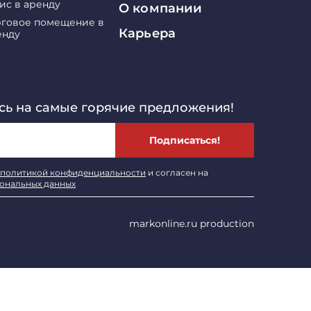
ис в аренду
О компании
рговое помещение в
Карьера
енду
ь на самые горячие предложения!
Подписаться!
политикой конфиденциальности
и согласен на
сональных данных
markonline.ru production