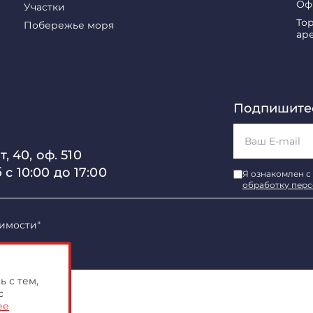
Оф
Участки
То
Побережье моря
ар
Подпишитес
, 40, оф. 510
б с 10:00 до 17:00
Я ознакомлен с
обработку пер
имости"
 с тем,
с
ее