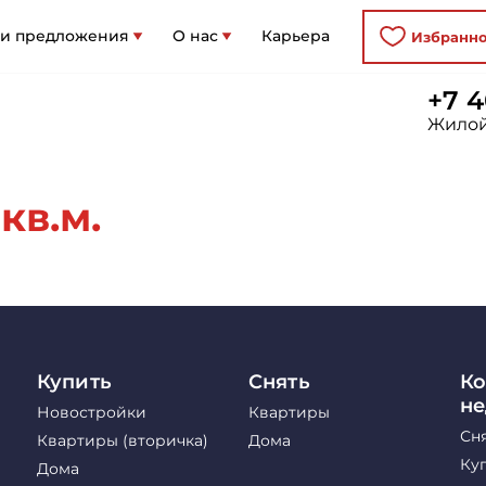
 и предложения
О нас
Карьера
Избранн
+7 4
Жилой
кв.м.
Купить
Снять
Ко
н
Новостройки
Квартиры
Сн
Квартиры (вторичка)
Дома
Ку
Дома