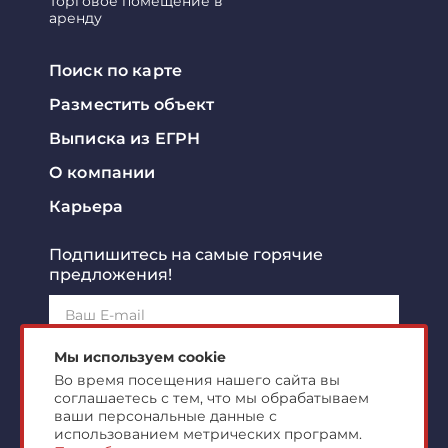
Торговое помещение в
аренду
Поиск по карте
Разместить объект
Выписка из ЕГРН
О компании
Карьера
Подпишитесь на самые горячие
предложения!
Подписаться!
Мы используем cookie
Во время посещения нашего сайта вы
соглашаетесь с тем, что мы обрабатываем
Я ознакомлен с
политикой конфиденциальности
и
согласен на
обработку персональных данных
ваши персональные данные с
использованием метрических программ.