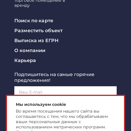
Торговое помещение в
аренду
Поиск по карте
Разместить объект
Выписка из ЕГРН
О компании
Карьера
Подпишитесь на самые горячие
предложения!
Подписаться!
Мы используем cookie
Во время посещения нашего сайта вы
соглашаетесь с тем, что мы обрабатываем
Я ознакомлен с
политикой конфиденциальности
и
согласен на
обработку персональных данных
ваши персональные данные с
использованием метрических программ.