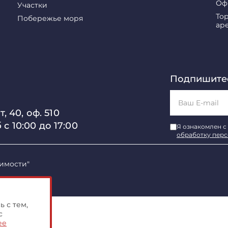
Оф
Участки
То
Побережье моря
ар
Подпишитес
, 40, оф. 510
б с 10:00 до 17:00
Я ознакомлен с
обработку пер
имости"
 с тем,
с
ее