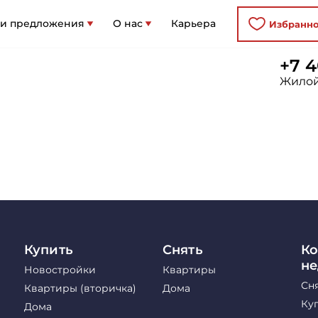
 и предложения
О нас
Карьера
Избранн
+7 4
Жилой
Купить
Снять
Ко
н
Новостройки
Квартиры
Сн
Квартиры (вторичка)
Дома
Ку
Дома