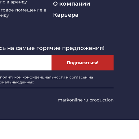
ис в аренду
О компании
рговое помещение в
Карьера
енду
ь на самые горячие предложения!
Подписаться!
политикой конфиденциальности
и согласен на
сональных данных
markonline.ru production