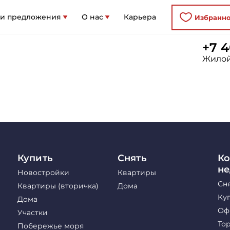
 и предложения
О нас
Карьера
Избранн
+7 4
Жилой
Купить
Снять
Ко
н
Новостройки
Квартиры
Сн
Квартиры (вторичка)
Дома
Ку
Дома
Оф
Участки
То
Побережье моря