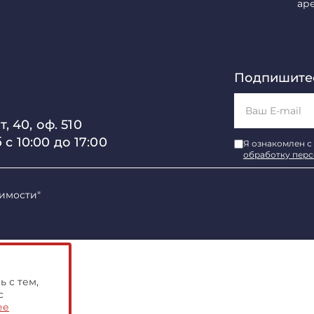
ар
Подпишитес
, 40, оф. 510
б с 10:00 до 17:00
Я ознакомлен с
обработку пер
имости"
 с тем,
с
ее