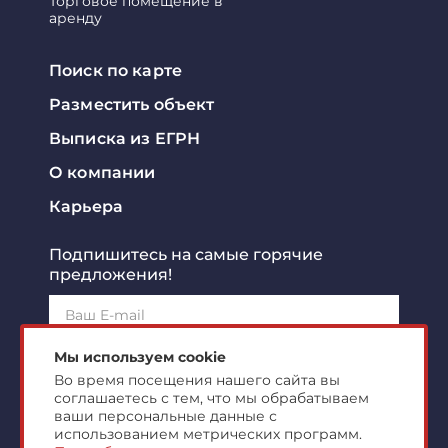
Торговое помещение в
аренду
Поиск по карте
Разместить объект
Выписка из ЕГРН
О компании
Карьера
Подпишитесь на самые горячие
предложения!
Подписаться!
Мы используем cookie
Во время посещения нашего сайта вы
соглашаетесь с тем, что мы обрабатываем
Я ознакомлен с
политикой конфиденциальности
и
согласен на
обработку персональных данных
ваши персональные данные с
использованием метрических программ.