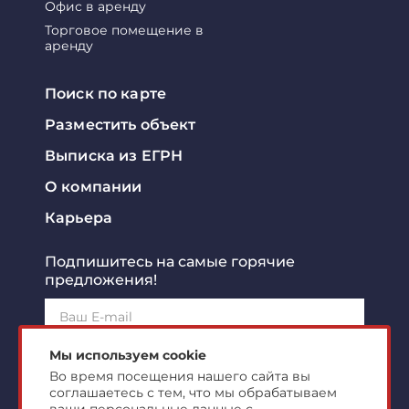
Офис в аренду
Торговое помещение в
аренду
Поиск по карте
Разместить объект
Выписка из ЕГРН
О компании
Карьера
Подпишитесь на самые горячие
предложения!
Подписаться!
Мы используем cookie
Во время посещения нашего сайта вы
соглашаетесь с тем, что мы обрабатываем
Я ознакомлен с
политикой конфиденциальности
и
согласен на
обработку персональных данных