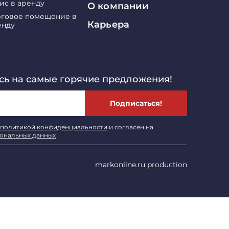
ис в аренду
О компании
рговое помещение в
Карьера
енду
ь на самые горячие предложения!
Подписаться!
политикой конфиденциальности
и согласен на
сональных данных
markonline.ru production