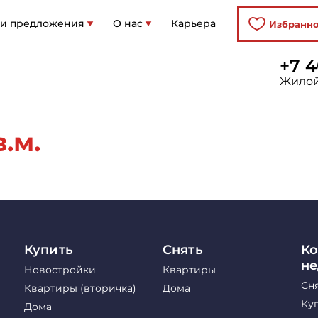
 и предложения
О нас
Карьера
Избранн
+7 4
Жилой
.м.
Купить
Снять
Ко
н
Новостройки
Квартиры
Сн
Квартиры (вторичка)
Дома
Ку
Дома