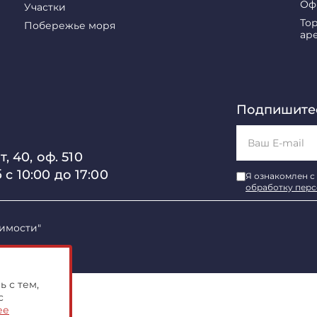
Оф
Участки
То
Побережье моря
ар
Подпишитес
, 40, оф. 510
б с 10:00 до 17:00
Я ознакомлен с
обработку пер
имости"
 с тем,
с
ее