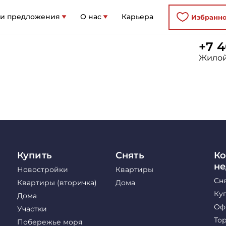
 и предложения
О нас
Карьера
Избранн
+7 4
Жилой
Купить
Снять
Ко
н
Новостройки
Квартиры
Сн
Квартиры (вторичка)
Дома
Ку
Дома
Оф
Участки
То
Побережье моря