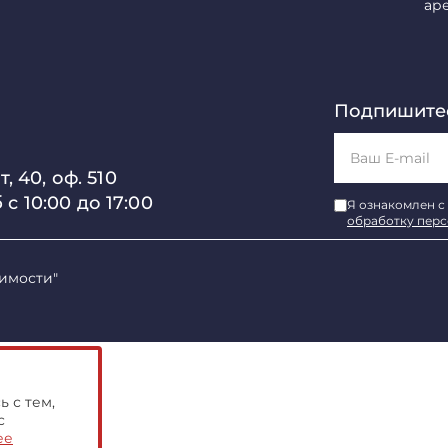
ар
Подпишитес
, 40, оф. 510
б с 10:00 до 17:00
Я ознакомлен с
обработку пер
имости"
 с тем,
с
ее