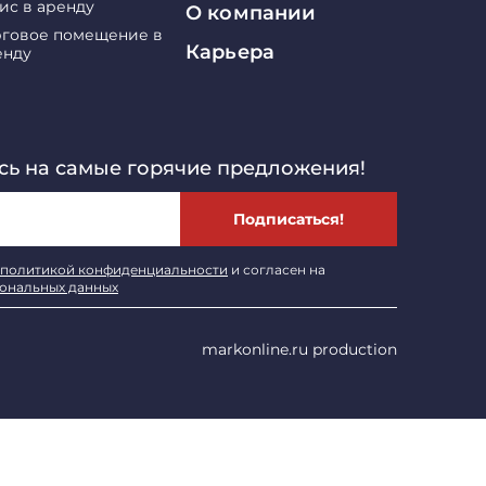
ис в аренду
О компании
рговое помещение в
Карьера
енду
ь на самые горячие предложения!
Подписаться!
политикой конфиденциальности
и согласен на
сональных данных
markonline.ru production