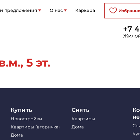
 и предложения
О нас
Карьера
Избранн
+7 4
Жилой
.м., 5 эт.
Купить
Снять
Ко
н
Новостройки
Квартиры
Сн
Квартиры (вторичка)
Дома
Ку
Дома