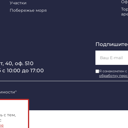
Оф
Участки
То
Побережье моря
ар
Подпишитес
, 40, оф. 510
б с 10:00 до 17:00
Я ознакомлен с
обработку пер
имости"
 с тем,
с
ее