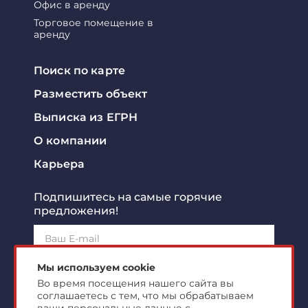
Офис в аренду
Торговое помещение в
аренду
Поиск по карте
Разместить объект
Выписка из ЕГРН
О компании
Карьера
Подпишитесь на самые горячие
предложения!
Подписаться!
Мы используем cookie
Во время посещения нашего сайта вы
соглашаетесь с тем, что мы обрабатываем
Я ознакомлен с
политикой конфиденциальности
и
согласен на
обработку персональных данных