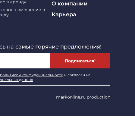
ис в аренду
О компании
рговое помещение в
Карьера
енду
ь на самые горячие предложения!
Подписаться!
политикой конфиденциальности
и согласен на
сональных данных
markonline.ru production