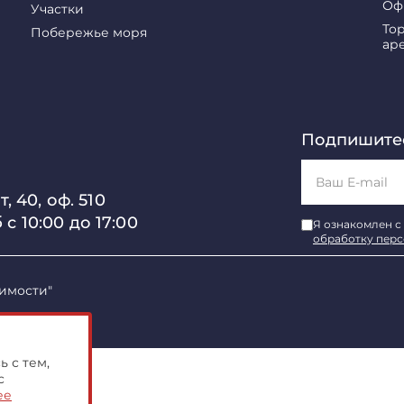
Оф
Участки
То
Побережье моря
ар
Подпишитес
, 40, оф. 510
б с 10:00 до 17:00
Я ознакомлен с
обработку пер
имости"
 с тем,
с
ее