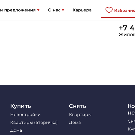
 и предложения
О нас
Карьера
Избранн
+7 4
Жилой
Купить
Снять
Ко
н
Новостройки
Квартиры
Сн
Квартиры (вторичка)
Дома
Ку
Дома